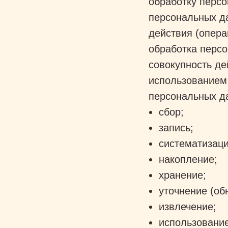
обработку перс
персональных д
действия (опер
обработка персо
совокупность д
использованием 
персональных да
сбор;
запись;
систематизац
накопление;
хранение;
уточнение (об
извлечение;
использовани