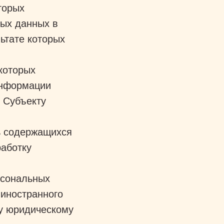
торых
ых данных в
ьтате которых
которых
информации
 Субъекту
ь содержащихся
работку
рсональных
 иностранного
му юридическому