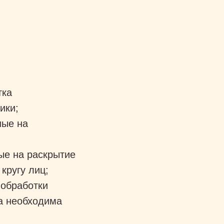
тка
ники;
ные на
ые на раскрытие
кругу лиц;
 обработки
а необходима