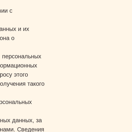
вии с
анных и их
она о
в персональных
формационных
росу этого
олучения такого
ерсональных
ных данных, за
нами. Сведения