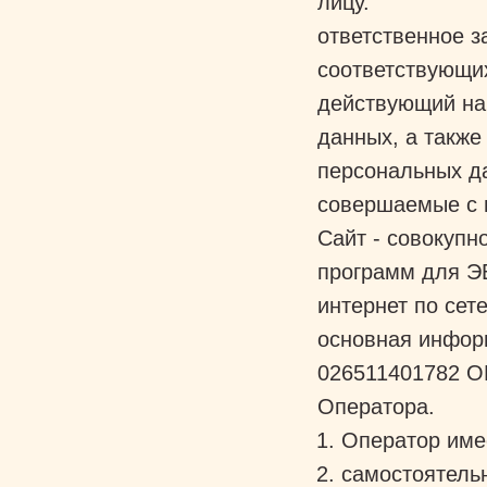
лицу.
ответственное з
соответствующи
действующий на
данных, а также
персональных да
совершаемые с
Сайт - совокупн
программ для ЭВ
интернет по сете
основная инфор
026511401782 О
Оператора.
Оператор име
самостоятельн