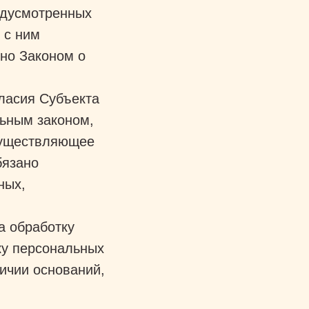
едусмотренных
 с ним
но Законом о
;
гласия Субъекта
ьным законом,
осуществляющее
бязано
ных,
а обработку
ку персональных
ичии оснований,