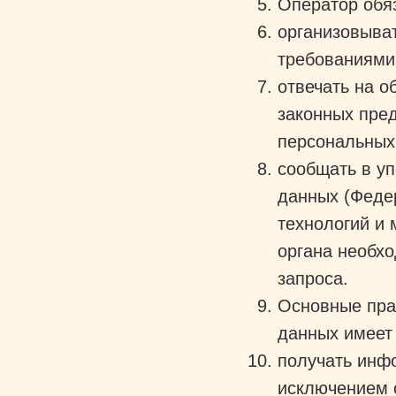
Оператор обя
организовыват
требованиями
отвечать на 
законных пред
персональных
сообщать в у
данных (Феде
технологий и 
органа необх
запроса.
Основные пра
данных имеет
получать инф
исключением 