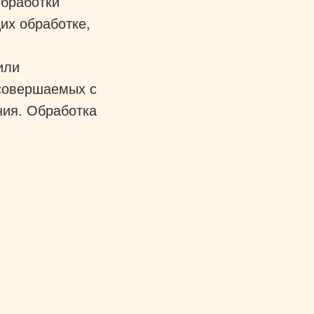
обработки
их обработке,
;
или
 совершаемых с
ния. Обработка