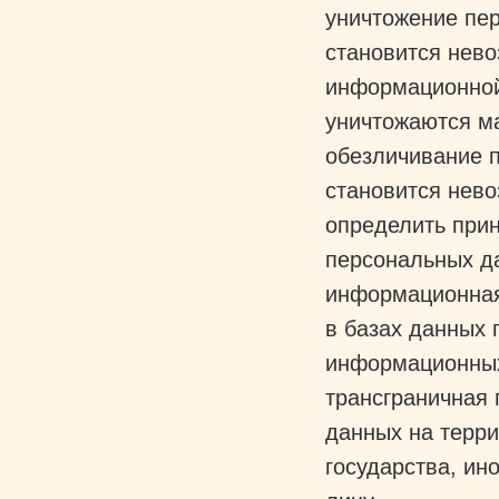
уничтожение пер
становится нев
информационной 
уничтожаются м
обезличивание п
становится нев
определить при
персональных д
информационная
в базах данных
информационных
трансграничная
данных на терри
государства, и