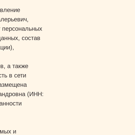
авление
алерьевич,
у персональных
анных, состав
ции),
в, а также
ть в сети
 размещена
андровна (ИНН:
анности
имых и