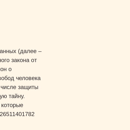
анных (далее –
ого закона от
он о
вобод человека
 числе защиты
ную тайну.
 которые
026511401782