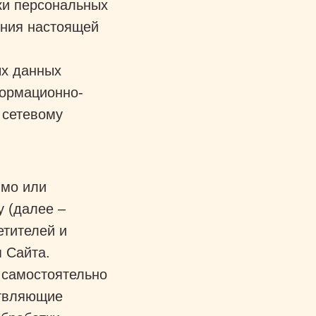
ки персональных
ения настоящей
ых данных
формационно-
 сетевому
ямо или
 (далее –
етителей и
я Сайта.
 самостоятельно
ствляющие